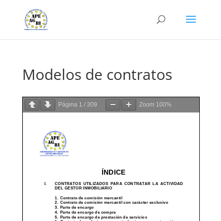
Modelos de contratos
Página
1
/
309
Zoom
100%